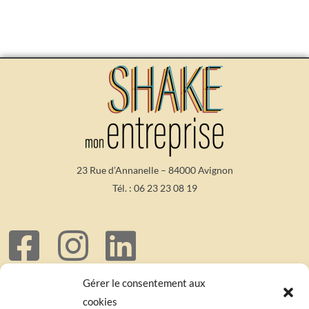
23 Rue d’Annanelle – 84000 Avignon
Tél. :
06 23 23 08 19
Mentions Légales
– Crédit photo Paule Monset
Gérer le consentement aux
Copyright Shake Mon Entreprise 2023 – Shake Mon Entreprise est une marque
cookies
déposée – Tous droits réservés