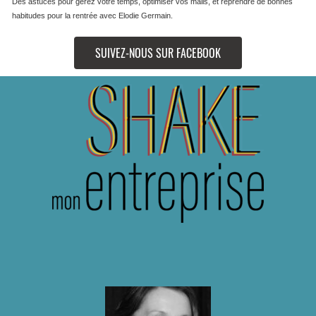
Des astuces pour gérez votre temps, optimiser vos mails, et reprendre de bonnes
habitudes pour la rentrée avec Elodie Germain
.
SUIVEZ-NOUS SUR FACEBOOK