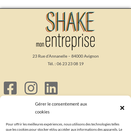
23 Rue d’Annanelle – 84000 Avignon
Tél. :
06 23 23 08 19
Mentions Légales
– Crédit photo Paule Monset
Gérer le consentement aux
Copyright Shake Mon Entreprise 2023 – Shake Mon Entreprise est une marque
cookies
déposée – Tous droits réservés
Pour offrir les meilleures expériences, nous utilisons des technologies telles
que les cookies pour stocker et/ou accéder aux informations des appareils. Le