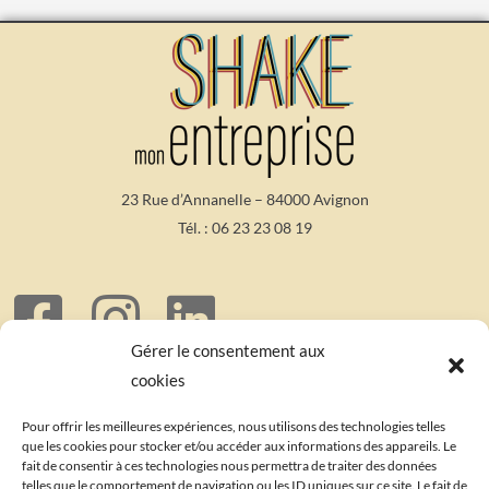
23 Rue d’Annanelle – 84000 Avignon
Tél. :
06 23 23 08 19
Gérer le consentement aux
Mentions Légales
– Crédit photo Paule Monset
cookies
Copyright Shake Mon Entreprise 2023 – Shake Mon Entreprise est une marque
déposée – Tous droits réservés
Pour offrir les meilleures expériences, nous utilisons des technologies telles
que les cookies pour stocker et/ou accéder aux informations des appareils. Le
fait de consentir à ces technologies nous permettra de traiter des données
Inscrivez-vous à la Newsletter
telles que le comportement de navigation ou les ID uniques sur ce site. Le fait de