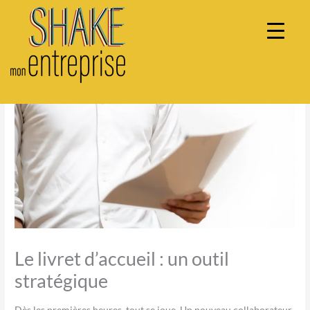
Aller
au
contenu
Le livret d’accueil : un outil
stratégique
Dès les premières heures, tout se joue. Un nouveau collaborateur