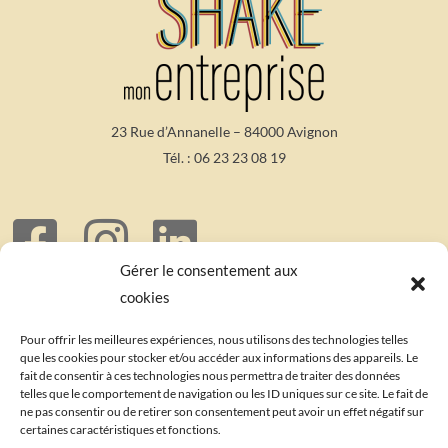
23 Rue d’Annanelle – 84000 Avignon
Tél. :
06 23 23 08 19
Gérer le consentement aux
Mentions Légales
– Crédit photo Paule Monset
cookies
Copyright Shake Mon Entreprise 2023 – Shake Mon Entreprise est une marque
déposée – Tous droits réservés
Pour offrir les meilleures expériences, nous utilisons des technologies telles
que les cookies pour stocker et/ou accéder aux informations des appareils. Le
fait de consentir à ces technologies nous permettra de traiter des données
Inscrivez-vous à la Newsletter
telles que le comportement de navigation ou les ID uniques sur ce site. Le fait de
ne pas consentir ou de retirer son consentement peut avoir un effet négatif sur
Votre e-mail
certaines caractéristiques et fonctions.